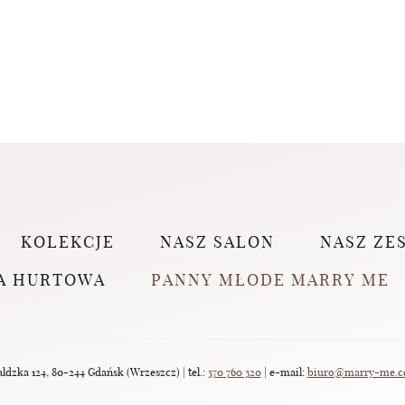
KOLEKCJE
NASZ SALON
NASZ ZE
A HURTOWA
PANNY MŁODE MARRY ME
dzka 124, 80-244 Gdańsk (Wrzeszcz) | tel.:
570 760 320
| e-mail:
biuro@marry-me.c