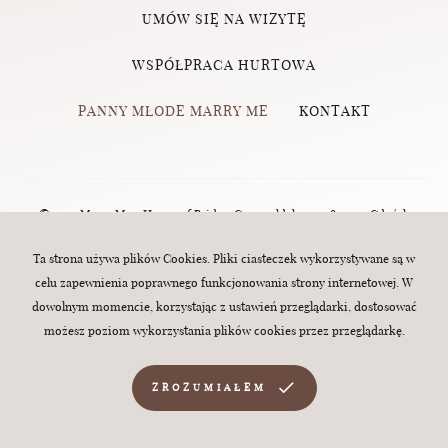
UMÓW SIĘ NA WIZYTĘ
WSPÓŁPRACA HURTOWA
PANNY MŁODE MARRY ME
KONTAKT
© 2023 Marry Me - House of Brides, Grunwaldzka 124, 80-244 Gdańsk
(Wrzeszcz) | tel.:
570 760 320
| e-mail:
biuro@marry-me.com.pl
. All rights
Ta strona używa plików Cookies. Pliki ciasteczek wykorzystywane są w
celu zapewnienia poprawnego funkcjonowania strony internetowej. W
reserved. Webdesign:
MINT
dowolnym momencie, korzystając z ustawień przeglądarki, dostosować
możesz poziom wykorzystania plików cookies przez przeglądarkę.
ZROZUMIAŁEM