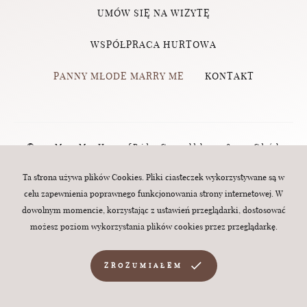
UMÓW SIĘ NA WIZYTĘ
WSPÓŁPRACA HURTOWA
PANNY MŁODE MARRY ME
KONTAKT
© 2023 Marry Me - House of Brides, Grunwaldzka 124, 80-244 Gdańsk
(Wrzeszcz) | tel.:
570 760 320
| e-mail:
biuro@marry-me.com.pl
. All rights
Ta strona używa plików Cookies. Pliki ciasteczek wykorzystywane są w
celu zapewnienia poprawnego funkcjonowania strony internetowej. W
reserved. Webdesign:
MINT
dowolnym momencie, korzystając z ustawień przeglądarki, dostosować
możesz poziom wykorzystania plików cookies przez przeglądarkę.
ZROZUMIAŁEM