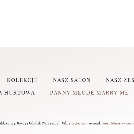
KOLEKCJE
NASZ SALON
NASZ ZE
A HURTOWA
PANNY MŁODE MARRY ME
dzka 124, 80-244 Gdańsk (Wrzeszcz) | tel.:
570 760 320
| e-mail:
biuro@marry-me.c