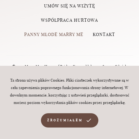
UMÓW SIĘ NA WIZYTĘ
WSPÓŁPRACA HURTOWA
PANNY MŁODE MARRY ME
KONTAKT
© 2023 Marry Me - House of Brides, Grunwaldzka 124, 80-244 Gdańsk
(Wrzeszcz) | tel.:
570 760 320
| e-mail:
biuro@marry-me.com.pl
. All rights
Ta strona używa plików Cookies. Pliki ciasteczek wykorzystywane są w
celu zapewnienia poprawnego funkcjonowania strony internetowej. W
reserved. Webdesign:
MINT
dowolnym momencie, korzystając z ustawień przeglądarki, dostosować
możesz poziom wykorzystania plików cookies przez przeglądarkę.
ZROZUMIAŁEM