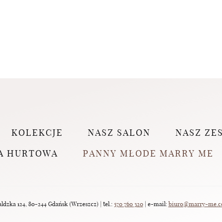
KOLEKCJE
NASZ SALON
NASZ ZE
A HURTOWA
PANNY MŁODE MARRY ME
dzka 124, 80-244 Gdańsk (Wrzeszcz) | tel.:
570 760 320
| e-mail:
biuro@marry-me.c