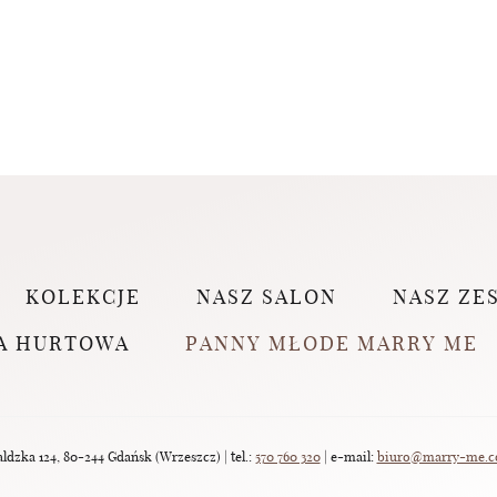
KOLEKCJE
NASZ SALON
NASZ ZE
A HURTOWA
PANNY MŁODE MARRY ME
dzka 124, 80-244 Gdańsk (Wrzeszcz) | tel.:
570 760 320
| e-mail:
biuro@marry-me.c