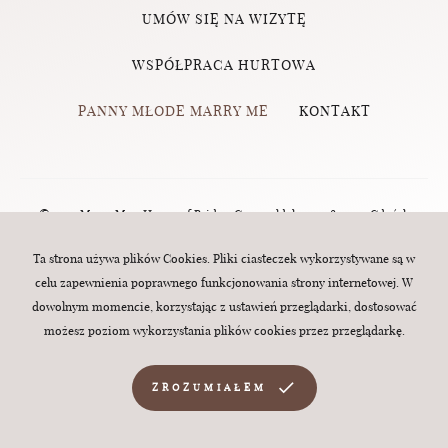
UMÓW SIĘ NA WIZYTĘ
WSPÓŁPRACA HURTOWA
PANNY MŁODE MARRY ME
KONTAKT
© 2023 Marry Me - House of Brides, Grunwaldzka 124, 80-244 Gdańsk
(Wrzeszcz) | tel.:
570 760 320
| e-mail:
biuro@marry-me.com.pl
. All rights
Ta strona używa plików Cookies. Pliki ciasteczek wykorzystywane są w
celu zapewnienia poprawnego funkcjonowania strony internetowej. W
reserved. Webdesign:
MINT
dowolnym momencie, korzystając z ustawień przeglądarki, dostosować
możesz poziom wykorzystania plików cookies przez przeglądarkę.
ZROZUMIAŁEM