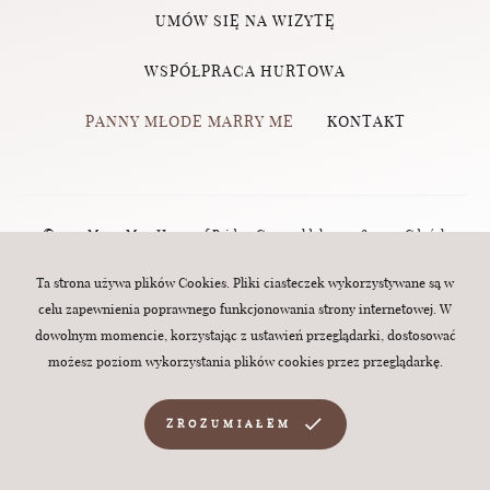
UMÓW SIĘ NA WIZYTĘ
WSPÓŁPRACA HURTOWA
PANNY MŁODE MARRY ME
KONTAKT
© 2023 Marry Me - House of Brides, Grunwaldzka 124, 80-244 Gdańsk
(Wrzeszcz) | tel.:
570 760 320
| e-mail:
biuro@marry-me.com.pl
. All rights
Ta strona używa plików Cookies. Pliki ciasteczek wykorzystywane są w
celu zapewnienia poprawnego funkcjonowania strony internetowej. W
reserved. Webdesign:
MINT
dowolnym momencie, korzystając z ustawień przeglądarki, dostosować
możesz poziom wykorzystania plików cookies przez przeglądarkę.
ZROZUMIAŁEM