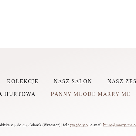
KOLEKCJE
NASZ SALON
NASZ ZE
A HURTOWA
PANNY MŁODE MARRY ME
dzka 124, 80-244 Gdańsk (Wrzeszcz) | tel.:
570 760 320
| e-mail:
biuro@marry-me.c