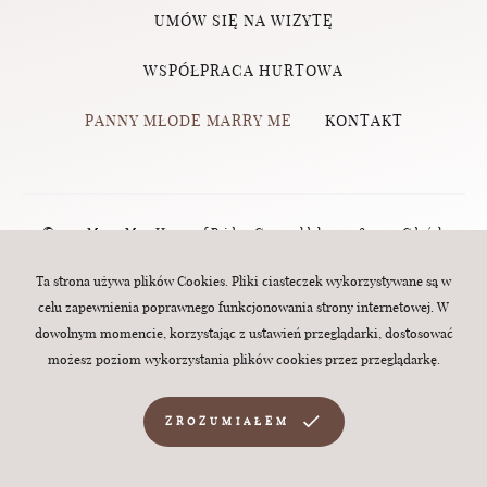
UMÓW SIĘ NA WIZYTĘ
WSPÓŁPRACA HURTOWA
PANNY MŁODE MARRY ME
KONTAKT
© 2023 Marry Me - House of Brides, Grunwaldzka 124, 80-244 Gdańsk
(Wrzeszcz) | tel.:
570 760 320
| e-mail:
biuro@marry-me.com.pl
. All rights
Ta strona używa plików Cookies. Pliki ciasteczek wykorzystywane są w
celu zapewnienia poprawnego funkcjonowania strony internetowej. W
reserved. Webdesign:
MINT
dowolnym momencie, korzystając z ustawień przeglądarki, dostosować
możesz poziom wykorzystania plików cookies przez przeglądarkę.
ZROZUMIAŁEM