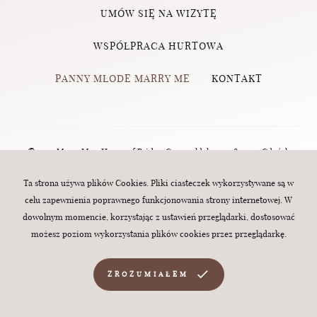
UMÓW SIĘ NA WIZYTĘ
WSPÓŁPRACA HURTOWA
PANNY MŁODE MARRY ME
KONTAKT
© 2023 Marry Me - House of Brides, Grunwaldzka 124, 80-244 Gdańsk
(Wrzeszcz) | tel.:
570 760 320
| e-mail:
biuro@marry-me.com.pl
. All rights
Ta strona używa plików Cookies. Pliki ciasteczek wykorzystywane są w
celu zapewnienia poprawnego funkcjonowania strony internetowej. W
reserved. Webdesign:
MINT
dowolnym momencie, korzystając z ustawień przeglądarki, dostosować
możesz poziom wykorzystania plików cookies przez przeglądarkę.
ZROZUMIAŁEM