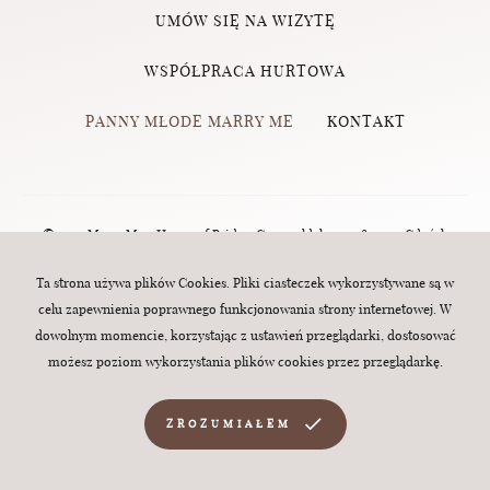
UMÓW SIĘ NA WIZYTĘ
WSPÓŁPRACA HURTOWA
PANNY MŁODE MARRY ME
KONTAKT
© 2023 Marry Me - House of Brides, Grunwaldzka 124, 80-244 Gdańsk
(Wrzeszcz) | tel.:
570 760 320
| e-mail:
biuro@marry-me.com.pl
. All rights
Ta strona używa plików Cookies. Pliki ciasteczek wykorzystywane są w
celu zapewnienia poprawnego funkcjonowania strony internetowej. W
reserved. Webdesign:
MINT
dowolnym momencie, korzystając z ustawień przeglądarki, dostosować
możesz poziom wykorzystania plików cookies przez przeglądarkę.
ZROZUMIAŁEM