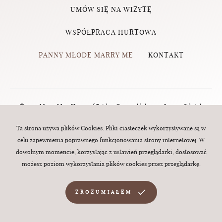
UMÓW SIĘ NA WIZYTĘ
WSPÓŁPRACA HURTOWA
PANNY MŁODE MARRY ME
KONTAKT
© 2023 Marry Me - House of Brides, Grunwaldzka 124, 80-244 Gdańsk
(Wrzeszcz) | tel.:
570 760 320
| e-mail:
biuro@marry-me.com.pl
. All rights
Ta strona używa plików Cookies. Pliki ciasteczek wykorzystywane są w
celu zapewnienia poprawnego funkcjonowania strony internetowej. W
reserved. Webdesign:
MINT
dowolnym momencie, korzystając z ustawień przeglądarki, dostosować
możesz poziom wykorzystania plików cookies przez przeglądarkę.
ZROZUMIAŁEM