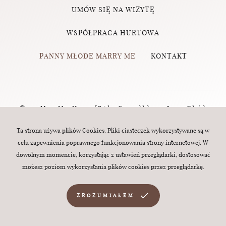
UMÓW SIĘ NA WIZYTĘ
WSPÓŁPRACA HURTOWA
PANNY MŁODE MARRY ME
KONTAKT
© 2023 Marry Me - House of Brides, Grunwaldzka 124, 80-244 Gdańsk
(Wrzeszcz) | tel.:
570 760 320
| e-mail:
biuro@marry-me.com.pl
. All rights
Ta strona używa plików Cookies. Pliki ciasteczek wykorzystywane są w
celu zapewnienia poprawnego funkcjonowania strony internetowej. W
reserved. Webdesign:
MINT
dowolnym momencie, korzystając z ustawień przeglądarki, dostosować
możesz poziom wykorzystania plików cookies przez przeglądarkę.
ZROZUMIAŁEM