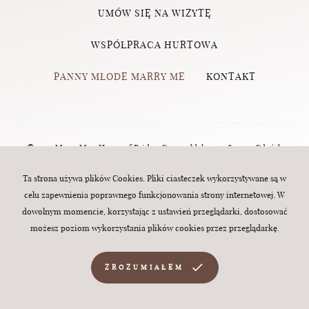
UMÓW SIĘ NA WIZYTĘ
WSPÓŁPRACA HURTOWA
PANNY MŁODE MARRY ME
KONTAKT
© 2023 Marry Me - House of Brides, Grunwaldzka 124, 80-244 Gdańsk
(Wrzeszcz) | tel.:
570 760 320
| e-mail:
biuro@marry-me.com.pl
. All rights
Ta strona używa plików Cookies. Pliki ciasteczek wykorzystywane są w
celu zapewnienia poprawnego funkcjonowania strony internetowej. W
reserved. Webdesign:
MINT
dowolnym momencie, korzystając z ustawień przeglądarki, dostosować
możesz poziom wykorzystania plików cookies przez przeglądarkę.
ZROZUMIAŁEM